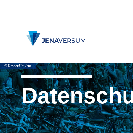
© Kasper/Uni Jena
© Kasper/Uni Jena
Datenschu