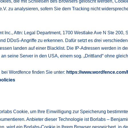
kies, die mit Schließen des Browsers gelöscht werden, Cooki
.V. zu analysieren, sofern Sie dem Tracking nicht widersprech
nt Inc., Attn: Legal Department, 1700 Westlake Ave N Ste 200,
 und DDoS-Angriffe zu erkennen. Dafür setzt es drei verschied
ressen landen auf einer Blacklist. Die IP-Adressen werden in d
 seine Server in den USA, einem sog. „Drittland“ ohne gleic
 bei Wordfence finden Sie unter:
https://www.wordfence.com/h
olicies
rlabs Cookie, um Ihre Einwilligung zur Speicherung bestimmte
kumentieren. Anbieter dieser Technologie ist Borlabs – Benja
, wird ein Borlabs-Cookie in Ihrem Browser gespeichert, in dem