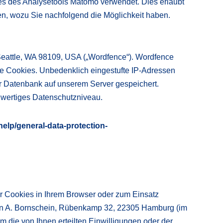
es des Analysetools Matomo verwendet. Dies erlaubt
en, wozu Sie nachfolgend die Möglichkeit haben.
 Seattle, WA 98109, USA („Wordfence“). Wordfence
ene Cookies. Unbedenklich eingestufte IP-Adressen
er Datenbank auf unserem Server gespeichert.
hwertiges Datenschutzniveau.
elp/general-data-protection-
r Cookies in Ihrem Browser oder zum Einsatz
min A. Bornschein, Rübenkamp 32, 22305 Hamburg (im
 die von Ihnen erteilten Einwilligungen oder der