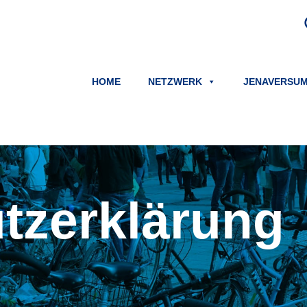
HOME
NETZWERK
JENAVERSU
tz­erklärung