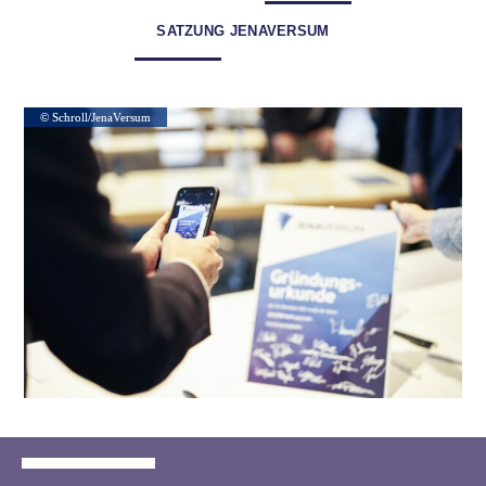
SATZUNG JENAVERSUM
© Schroll/JenaVersum
© Schroll/JenaVersum