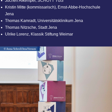
Jochen Alkemper, SCHOTT TGS
Kristin Mitte (kommissarisch), Ernst-Abbe-Hochschule
Jena
Thomas Kamradt, Universitätsklinikum Jena
Thomas Nitzsche, Stadt Jena
Ulrike Lorenz, Klassik Stiftung Weimar
© Anna Schroll/JenaVersum
© Anna Schroll/JenaVersum