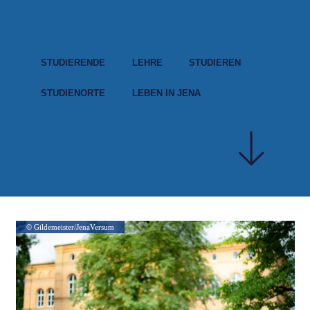
STUDIERENDE
LEHRE
STUDIEREN
STUDIENORTE
LEBEN IN JENA
© Gildemeister/JenaVersum
© Gildemeister/JenaVersum