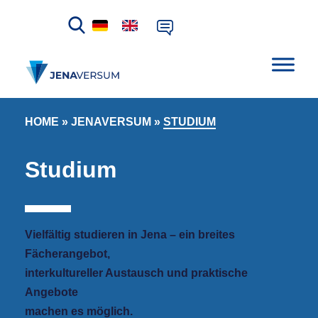
HOME
»
JENAVERSUM
»
STUDIUM
Studium
Vielfältig studieren in Jena – ein breites
Fächerangebot,
i
nterkultureller Austausch und praktische
Angebote
machen es möglich.