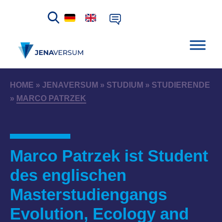
HOME
»
JENAVERSUM
»
STUDIUM
»
STUDIERENDE
»
MARCO PATRZEK
Marco Patrzek ist Student
des englischen
Masterstudiengangs
Evolution, Ecology and