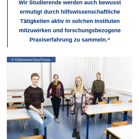
Wir Studierende werden auch bewusst
ermutigt durch hilfswissenschaftliche
Tätigkeiten aktiv in solchen Instituten
mitzuwirken und forschungsbezogene
Praxiserfahrung zu sammeln.“
© Gildemeister/JenaVersum
© Gildemeister/JenaVersum