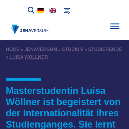
HOME
»
JENAVERSUM
»
STUDIUM
»
STUDIERENDE
»
LUISA WÖLLNER
Masterstudentin Luisa
Wöllner ist begeistert von
der Internationalität ihres
Studienganges. Sie lernt