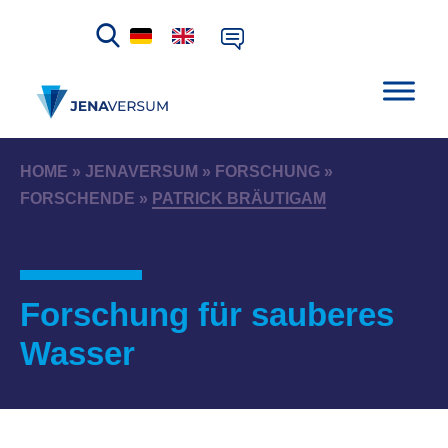
HOME
»
JENAVERSUM
»
FORSCHUNG
»
FORSCHENDE
»
PATRICK BRÄUTIGAM
Forschung für sauberes
Wasser