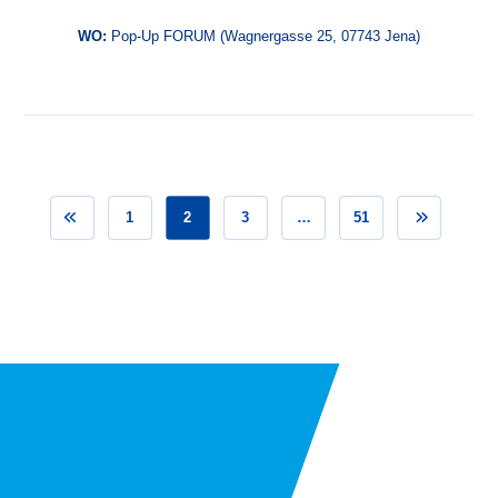
WO:
Pop-Up FORUM (Wagnergasse 25, 07743 Jena)
1
2
3
…
51