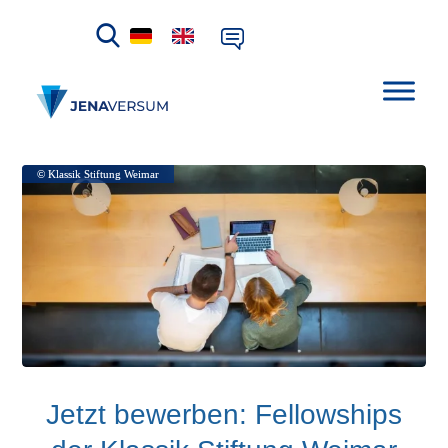
© Klassik Stiftung Weimar
© Klassik Stiftung Weimar
Jetzt bewerben: Fellowships