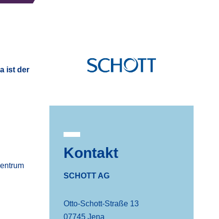
 ist der
Kontakt
zentrum
SCHOTT AG
Otto-Schott-Straße 13
07745 Jena