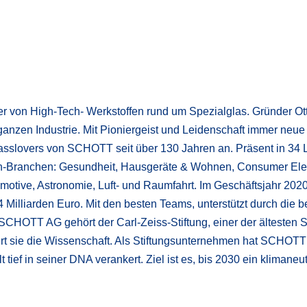
er von High-Tech- Werkstoffen rund um Spezialglas. Gründer Ot
 ganzen Industrie. Mit Pioniergeist und Leidenschaft immer neue
lasslovers von SCHOTT seit über 130 Jahren an. Präsent in 34
ch-Branchen: Gesundheit, Hausgeräte & Wohnen, Consumer Elec
omotive, Astronomie, Luft- und Raumfahrt. Im Geschäftsjahr 202
4 Milliarden Euro. Mit den besten Teams, unterstützt durch die b
 SCHOTT AG gehört der Carl-Zeiss-Stiftung, einer der ältesten S
ert sie die Wissenschaft. Als Stiftungsunternehmen hat SCHOTT
tief in seiner DNA verankert. Ziel ist es, bis 2030 ein klimaneu