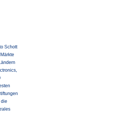
to Schott
 Märkte
 Ländern
tronics,
0
esten
tiftungen
 die
trales