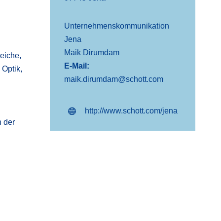
Unternehmenskommunikation
Jena
Maik Dirumdam
eiche,
E-Mail:
 Optik,
maik.dirumdam@schott.com
http://www.schott.com/jena
 der