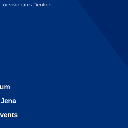
sum
 Jena
vents