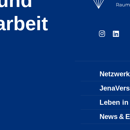
 und
rbeit
Netzwerk
JenaVer
Leben in
News & E