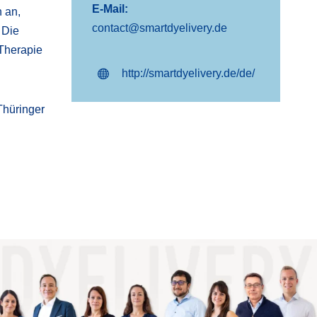
E-Mail:
n an,
contact@smartdyelivery.de
 Die
 Therapie
http://smartdyelivery.de/de/
Thüringer