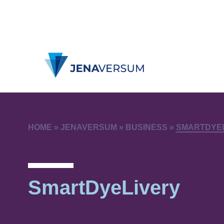
HOME
»
JENAVERSUM
»
BUSINESS
»
SMARTDYE
SmartDyeLivery