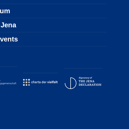
sum
 Jena
vents