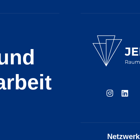
 und
rbeit
Netzwerk