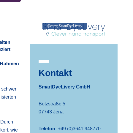
@copy; SmartDyeLivery
@copy; SmartDyeLivery
eiten
ziert
m Rahmen
Kontakt
SmartDyeLivery GmbH
r schwer
isierten
Botzstraße 5
07743 Jena
 Durch
Telefon:
+49 (0)3641 948770
kort, wie