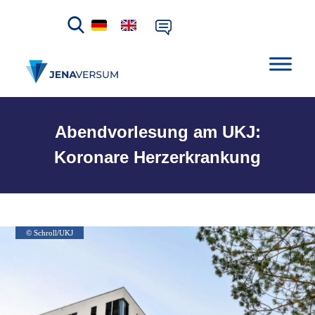
Abendvorlesung am UKJ:
Koronare Herzerkrankung
© Schroll/UKJ
© Schroll/UKJ