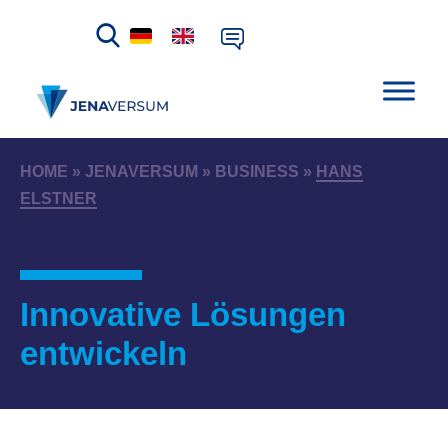
HOME
»
JENAVERSUM
»
BUSINESS
»
HANS
ELSTNER
Innovative Lösungen
entwickeln