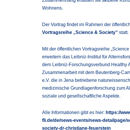
Zusammenhang erläutert sie aktuelle Kon
Wohnens.
Der Vortrag findet im Rahmen der öffentlic
Vortragsreihe „Science & Society“
statt.
Mit der öffentlichen Vortragsreihe „Science
erweitern das Leibniz-Institut für Alternsf
dem Leibniz-Forschungsverbund Healthy A
Zusammenarbeit mit dem Beutenberg-Ca
e.V. die in Jena betriebene naturwissenscha
medizinische Grundlagenforschung zum Al
soziale und gesellschaftliche Aspekte.
Alle Informationen gibt es hier:
https://www
fli.de/de/news-events/news-detailpage/s
society-dr-christiane-feuerstein