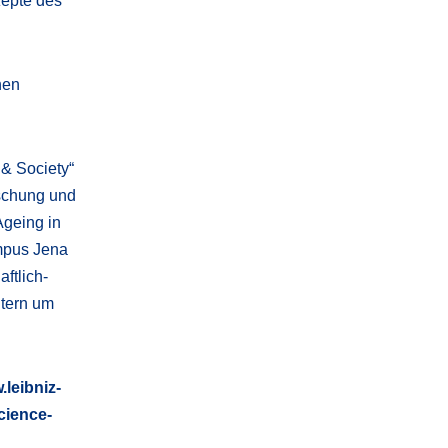
zepte des
hen
 & Society“
orschung und
geing in
mpus Jena
ftlich-
tern um
.leibniz-
cience-