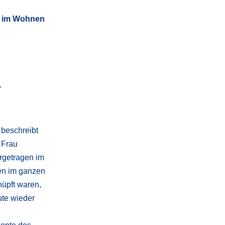
n im Wohnen
r
 beschreibt
 Frau
orgetragen im
en im ganzen
nüpft waren,
ute wieder